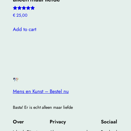
Rated
€
25,00
4.85
out of 5
Add to cart
Mens en Kunst – Bestel nu
Basta! Er is echt alleen maar liefde
Over
Privacy
Sociaal